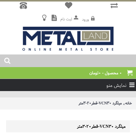
ثبت نام
ورود
0 محصول - 0تومان
نمایش منو
خانه
میلگرد VCN30-قطر20-3متر
میلگرد VCN30-قطر20-3متر