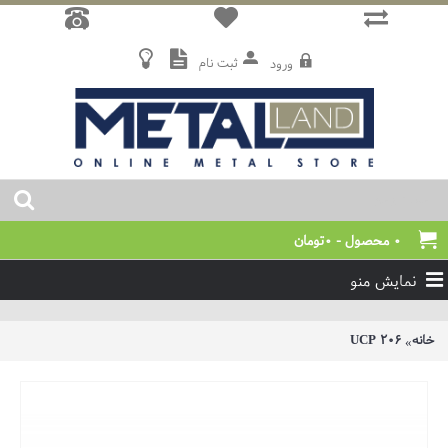
ثبت نام
ورود
0 محصول - 0تومان
نمایش منو
خانه
UCP 206