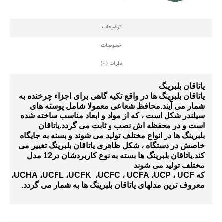
توضیحات
خصوصیات
نظرات (0)
یاتاقان بلبرینگ
یاتاقان بلبرینگ ها
در واقع تکیه گاهی برای اجزاء چرخنده به
شمار می آیند
.
محافظ شعاعی معمولا شامل پوسته های
سیلندر شکل است ، که از مواد و ابعاد مناسب ساخته شده
است و در محفظه اش نصب و ثابت می گردد.یاتاقان
بلبرینگ ها
در انواع مختلف تولید می شوند و بسته به جایگاه
خاصش در دستگاه ، شکل ظاهری یاتاقان بلبرینگ تغییر می
کند.یاتاقان بلبرینگ ها
بسته به نوع کاربردشان
در12 مدل
مختلف تولید می شوند
که
UCF
،
UCP
،
UCFA
،
UCFC
،
UCFK
،
UCFL
،
UCHA
،
PA
معروف ترین مدلهای یاتاقان بلبرینگ ها به شمار می گردد.