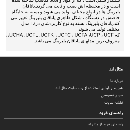
سیلندر شکل است ، که از مواد و ابعاد مناسب ساخته شده
است و در محفظه اش نصب و ثابت می گردد.یاتاقان
بلبرینگ ها
در انواع مختلف تولید می شوند و بسته به جایگاه
خاصش در دستگاه ، شکل ظاهری یاتاقان بلبرینگ تغییر می
کند.یاتاقان بلبرینگ
بسته به نوع کاربردشان
در12 مدل
مختلف تولید می شوند
که
UCF
،
UCP
،
UCFA
،
UCFC
،
UCFK
،
UCFL
،
UCHA
،
CPA
معروف ترین مدلهای یاتاقان بلبرینگ می باشد.
متال لند
درباره ما
شرایط و قوانین استفاده از وب سایت متال لند
حریم خصوصی
نقشه سایت
راهنمای خرید
راهنمای خرید از متال لند