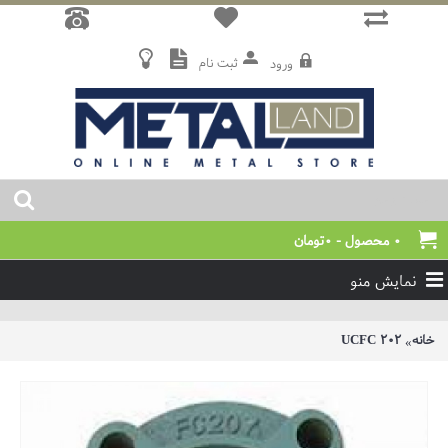
ثبت نام
ورود
0 محصول - 0تومان
نمایش منو
خانه
UCFC 202