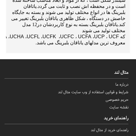
سیلندر شکل است ، که از مواد و ابعاد مناسب ساخته شده
است و در محفظه اش نصب و ثابت می گردد.یاتاقان
بلبرینگ ها
در انواع مختلف تولید می شوند و بسته به جایگاه
خاصش در دستگاه ، شکل ظاهری یاتاقان بلبرینگ تغییر می
کند.یاتاقان بلبرینگ
بسته به نوع کاربردشان
در12 مدل
مختلف تولید می شوند
که
UCF
،
UCP
،
UCFA
،
UCFC
،
UCFK
،
UCFL
،
UCHA
،
CPA
معروف ترین مدلهای یاتاقان بلبرینگ می باشد.
متال لند
درباره ما
شرایط و قوانین استفاده از وب سایت متال لند
حریم خصوصی
نقشه سایت
راهنمای خرید
راهنمای خرید از متال لند