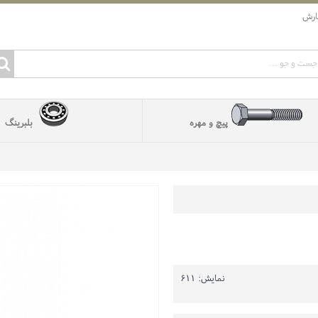
ارش
پیچ و مهره
بلبرینگ
نمایش: 611