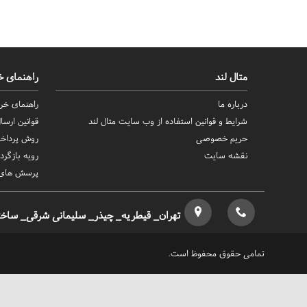
متال لند
راهنمای خ
درباره ما
راهنمای خری
شرایط و قوانین استفاده از وب سایت متال لند
قوانین ارس
حریم خصوصی
روش‌ پرداخ
نقشه سایت
رویه بازگردا
پرسش های 
تهران_ قیطریه_ چیذر_ سلیمانی شرقی_ ساختما
تمامی حقوق محفوظ است.