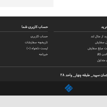
رید
حساب کاربری شما
د از متال لند
حساب کاربری
ال سفارش
تاریخچه سفارشات
ت مبلغ سفارش
لیست دلخواه (
0
)
ندن کالا
خبرنامه
متداول
ن سپید_ طبقه چهار_ واحد 28