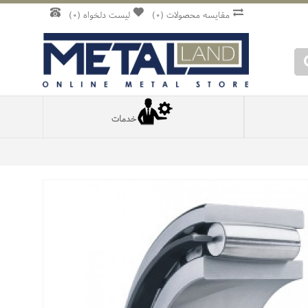
مقایسه محصولات (
0
)
لیست دلخواه (
0
)
خدمات