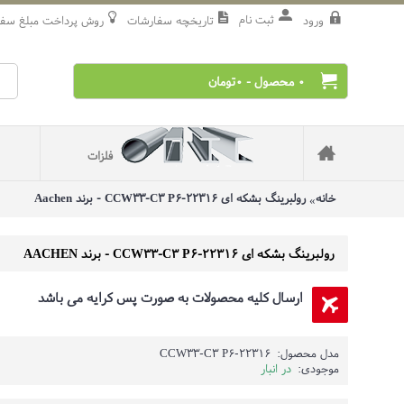
ثبت نام
ورود
تاریخچه سفارشات
روش‌ پرداخت مبلغ سف
0 محصول - 0تومان
فلزات
خانه
رولبرینگ بشکه ای 22316-CCW33-C3 P6 - برند Aachen
رولبرینگ بشکه ای 22316-CCW33-C3 P6 - برند AACHEN
ارسال کلیه محصولات به صورت پس کرایه می باشد
مدل محصول:
22316-CCW33-C3 P6
موجودی:
در انبار