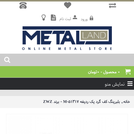
ثبت نام
ورود
0 محصول - 0تومان
نمایش منو
خانه
بلبرینگ کف گرد یک ردیفه 51317-M - برند ZWZ