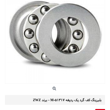
بلبرینگ کف گرد یک ردیفه 51317-M - برند ZWZ