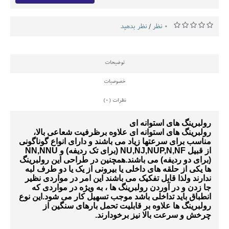
0 نظر
نظر بدهید
/
توضیحات
خصوصیات
نظرات (0)
رولبرینگ های استوانه ای
رولبرینگ های استوانه ای علاوه برظرفیت شعاعی بالا،
مناسب برای سرعتها زیاد می باشند و دارای انواع گوناگونی
از قبیل
NU,NJ,NUP,N,NF
(برای تک ردیفه) و
NN,NNU
(برای دو ردیفه) می باشند.
همچنین در طراحی این رولبرینگ
ها یکی از حلقه های داخلی یا بیرونی از یک یا دو طرف لبه
ندارند ولذا قابل تفکیک می باشند این امر در مواردی نظیر
جا زدن و در آوردن رولبرینگ ها
،
به ویژه در مواردی که
انطباق باید تداخلی باشد موجب تسهیل کار می شود.این نوع
رولبرینگ ها علاوه بر قابلیت تحمل بارهای سنگین از
چرخش و سرعت بالا نیز برخودارند.