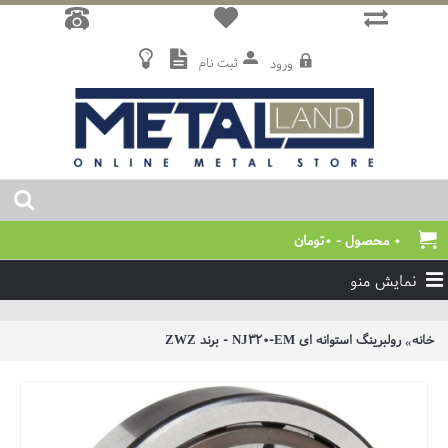
ثبت نام
ورود
0 محصول - 0تومان
نمایش منو
خانه
رولبرینگ استوانه ای NJ320-EM - برند ZWZ