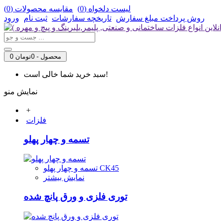
لیست دلخواه (
0
)
مقایسه محصولات (
0
)
روش‌ پرداخت مبلغ سفارش
تاریخچه سفارشات
ثبت نام
ورود
0 محصول - 0تومان
سبد خرید شما خالی است!
نمایش منو
+
فلزات
تسمه و چهار پهلو
تسمه و چهار پهلو CK45
نمایش بیشتر
توری فلزی و ورق پانچ شده