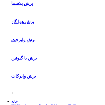
برش پلاسما
برش هوا گاز
برش واترجت
برش با گیوتین
برش وایرکات
+
خانه