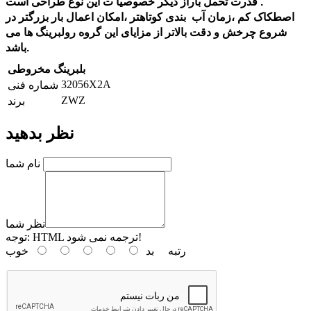
قدرت تحمل باراز دیگر خصوصیا ت این نوع طراحی است .
اصطکاک کم ،زمان آب
بندی کوتاهتر ،امکان اعمال بار بزرگتر در
شروع چرخش و دقت بالاتر از مزایای این گروه رولبرینگ ها می
باشد.
بلبرینگ مخروطی
32056X2A
شماره فنی
ZWZ
برند
نظر بدهید
نام شما
نظر شما
HTML ترجمه نمی شود!
توجه:
رتبه
بد
خوب