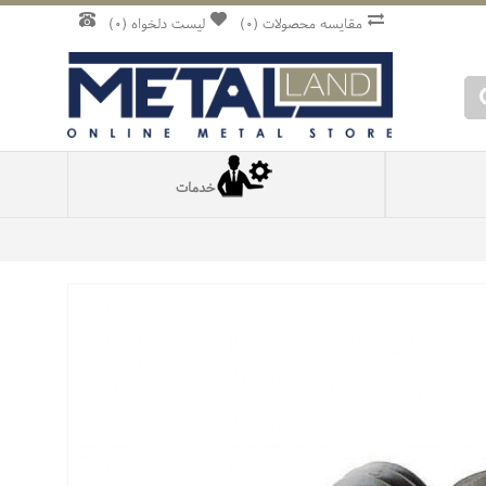
مقایسه محصولات (
0
)
لیست دلخواه (
0
)
خدمات