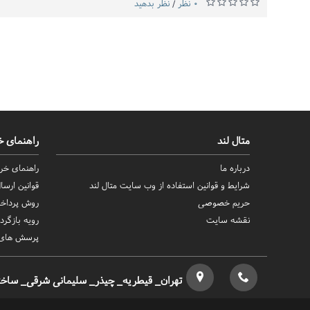
0 نظر
نظر بدهید
/
متال لند
راهنمای خ
درباره ما
راهنمای خری
شرایط و قوانین استفاده از وب سایت متال لند
قوانین ارس
حریم خصوصی
روش‌ پرداخ
نقشه سایت
رویه بازگردا
پرسش های 
تهران_ قیطریه_ چیذر_ سلیمانی شرقی_ ساختما