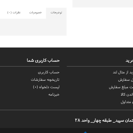
توضیحات
خصوصیات
نظرات (0)
رید
حساب کاربری شما
د از متال لند
حساب کاربری
ال سفارش
تاریخچه سفارشات
ت مبلغ سفارش
لیست دلخواه (
0
)
ندن کالا
خبرنامه
متداول
ن سپید_ طبقه چهار_ واحد 28