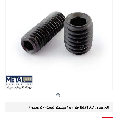
الن مغزی 8.8 (M7) طول 18 میلیمتر (بسته 50 عددی)