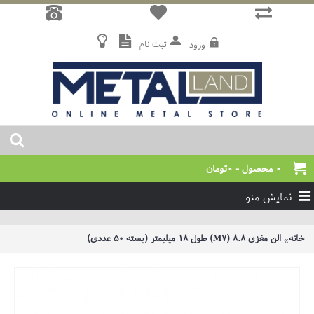
ثبت نام
ورود
0 محصول - 0تومان
نمایش منو
خانه
الن مغزی 8.8 (M7) طول 18 میلیمتر (بسته 50 عددی)