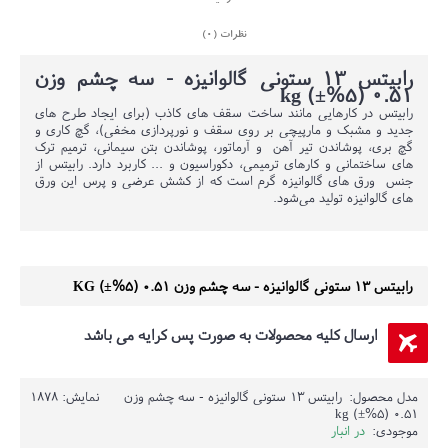
نظرات (0)
رابیتس 13 ستونی گالوانیزه - سه چشم وزن
0.51 (5%±) kg
رابیتس در کارهایی مانند ساخت سقف های کاذب (برای ایجاد طرح های
جدید و مشبک و مارپیچی بر روی سقف و نورپردازی مخفی)، گچ کاری و
گچ بری، پوشاندن تیر آهن و آرماتور، پوشاندن بتن سیمانی، ترمیم ترک
های ساختمانی و کارهای ترمیمی، دکوراسیون و ... کاربرد دارد. رابیتس از
جنس ورق های گالوانیزه گرم است که از کشش عرضی و پرس این ورق
های گالوانیزه تولید می‌شود.
رابیتس 13 ستونی گالوانیزه - سه چشم وزن 0.51 (5%±) KG
ارسال کلیه محصولات به صورت پس کرایه می باشد
مدل محصول:
رابیتس 13 ستونی گالوانیزه - سه چشم وزن
نمایش: 1878
0.51 (5%±) kg
موجودی:
در انبار