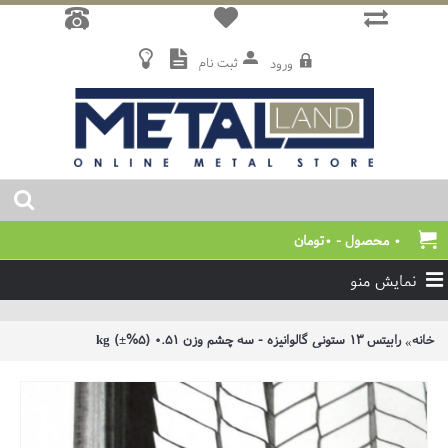
ثبت نام
ورود
0 محصول - 0تومان
نمایش منو
خانه
رابیتس 13 ستونی گالوانیزه - سه چشم وزن 0.51 (5%±) kg