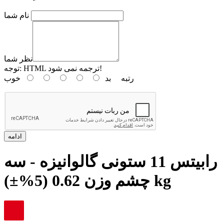
نام شما
نظر شما
HTML ترجمه نمی شود!
توجه:
رتبه
بد
خوب
ادامه
رابیتس 11 ستونی گالوانیزه - سه
چشم وزن 0.62 (5%±) kg