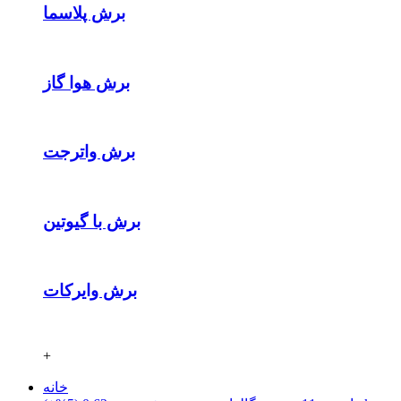
برش پلاسما
برش هوا گاز
برش واترجت
برش با گیوتین
برش وایرکات
+
خانه