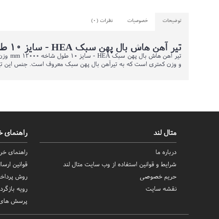
توضیحات
خصوصیات
نظرات (0)
تیر آهن هاش بال پهن سبک HEA - سایز 10 طول شاخه 12000 mm وزن 200 (5%±) kg
و وزن کمتری است که به تیرآهن بال پهن سبک معروف است. جنس این تیرآ
متال لند
راهنمای خ
درباره ما
راهنمای خری
شرایط و قوانین استفاده از وب سایت متال لند
قوانین ارس
حریم خصوصی
روش‌ پرداخ
نقشه سایت
رویه بازگردا
پرسش های 