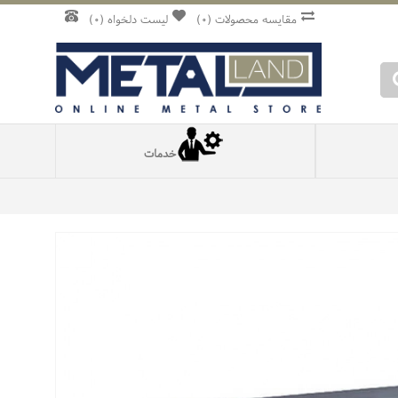
مقایسه محصولات (
0
)
لیست دلخواه (
0
)
خدمات