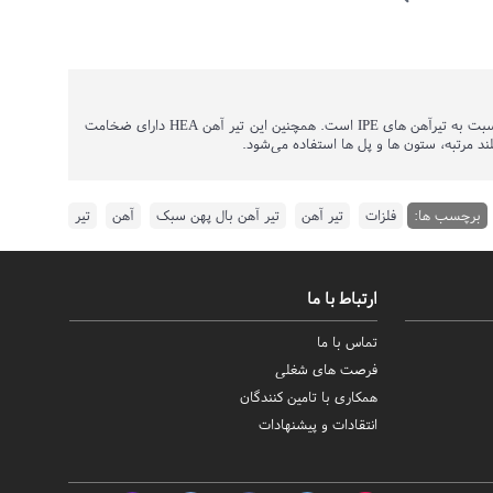
تیر آهن هاش بال پهن سبک HEA - سایز 10 طول شاخه 12000 mm وزن 200 (5%±) kg زیر مجموعه ای از تیرآهن هاست که دارای بال های کشیده شده تری نسبت به تیرآهن های IPE است. همچنین این تیر آهن HEA دارای ضخامت
‌مرتبه، ستون ها و پل ها استفاده می‌شود.
برچسب ها:
فلزات
,
تیر آهن
,
تیر آهن بال پهن سبک
,
آهن
,
تیر
ارتباط با ما
تماس با ما
فرصت های شغلی
همکاری با تامین کنندگان
انتقادات و پیشنهادات