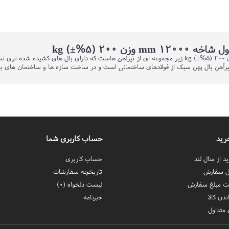
هن بال پهن سبک از فولادهای ساختمانی است و در ساخت سازه ها و ساختمان های بلند 
رید
حساب کاربری شما
د از متال لند
حساب کاربری
ال سفارش
تاریخچه سفارشات
ت مبلغ سفارش
لیست دلخواه (
0
)
ندن کالا
خبرنامه
متداول