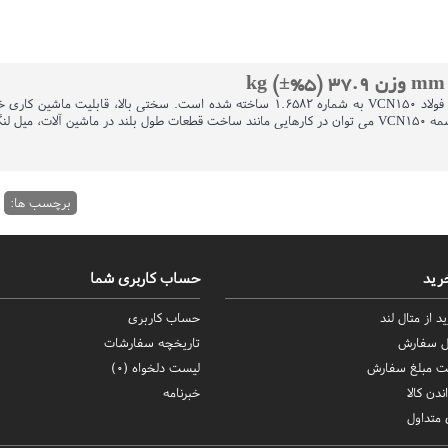
تسمه VCN150 دارای سطح مقطعی مستطیلی شکل است. این تسمه از فولاد VCN150 به شماره 582
پذیری خوب را می توان از ویژگی های این تسمه فولادی دانست. از این تسمه VCN150 می توان در کارهایی مانند ساخت
برچسب ها:
رید
حساب کاربری شما
د از متال لند
حساب کاربری
ال سفارش
تاریخچه سفارشات
ت مبلغ سفارش
لیست دلخواه (
0
)
ندن کالا
خبرنامه
متداول