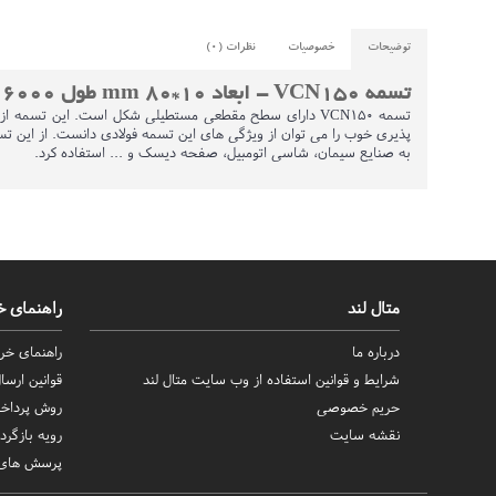
توضیحات
خصوصیات
نظرات (0)
تسمه VCN150 - ابعاد 10*80 mm طول 6000 mm وزن 37.9 (5%±) kg
به صنایع سیمان، شاسی اتومبیل، صفحه دیسک و ... استفاده کرد.
متال لند
راهنمای خ
درباره ما
راهنمای خری
شرایط و قوانین استفاده از وب سایت متال لند
قوانین ارس
حریم خصوصی
روش‌ پرداخ
نقشه سایت
رویه بازگردا
پرسش های 