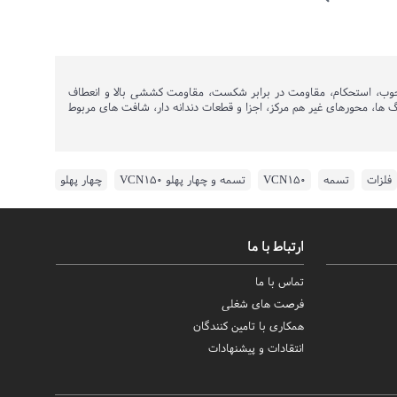
1.6 ساخته شده است. سختی بالا، قابلیت ماشین کاری خوب، استحکام، مقاومت در برابر شکست، مقاومت کششی بالا و انعطاف
 قطعات طول بلند در ماشین آلات، میل لنگ ها، محورهای غیر هم مرکز، اجزا و قطعات دندانه دار، شافت های مربوط
فلزات
,
تسمه
,
VCN150
,
تسمه و چهار پهلو VCN150
,
چهار پهلو
ارتباط با ما
تماس با ما
فرصت های شغلی
همکاری با تامین کنندگان
انتقادات و پیشنهادات