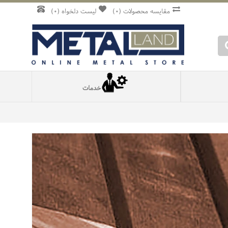
مقایسه محصولات (
0
)
لیست دلخواه (
0
)
خدمات