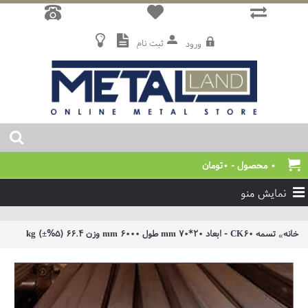
ثبت نام
ورود
0 محصول - 0تومان
نمایش منو
خانه
تسمه CK60 - ابعاد 20*70 mm طول 6000 mm وزن 66.4 (5%±) kg