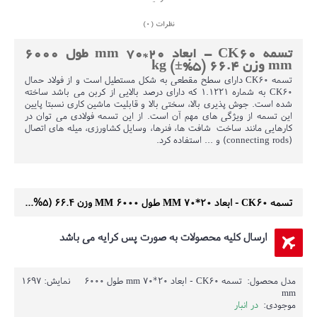
نظرات (0)
تسمه CK60 - ابعاد 20*70 mm طول 6000
mm وزن 66.4 (5%±) kg
تسمه CK60 دارای سطح مقطعی به شکل مستطیل است و از فولاد حمال
CK60 به شماره 1.1221 که دارای درصد بالایی از کربن می باشد ساخته
شده است. جوش پذیری بالا، سختی بالا و قابلیت ماشین کاری نسبتا پایین
این تسمه از ویژگی های مهم آن است. از این تسمه فولادی می توان در
کارهایی مانند ساخت شافت ها، فنرها، وسایل کشاورزی، میله های اتصال
(connecting rods) و ... استفاده کرد.
تسمه CK60 - ابعاد 20*70 MM طول 6000 MM وزن 66.4 (5%±) KG
ارسال کلیه محصولات به صورت پس کرایه می باشد
مدل محصول:
تسمه CK60 - ابعاد 20*70 mm طول 6000
نمایش: 1697
mm
موجودی:
در انبار