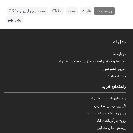
برچسب ها:
فلزات
,
تسمه
,
CK60
,
تسمه و چهار پهلو CK60
,
چهار پهلو
متال لند
درباره ما
شرایط و قوانین استفاده از وب سایت متال لند
حریم خصوصی
نقشه سایت
راهنمای خرید
راهنمای خرید از متال لند
قوانین ارسال سفارش
روش‌ پرداخت مبلغ سفارش
رویه بازگرداندن کالا
پرسش های متداول