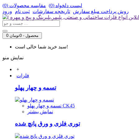
لیست دلخواه (
0
)
مقایسه محصولات (
0
)
روش‌ پرداخت مبلغ سفارش
تاریخچه سفارشات
ثبت نام
ورود
0 محصول - 0تومان
سبد خرید شما خالی است!
نمایش منو
+
فلزات
تسمه و چهار پهلو
تسمه و چهار پهلو CK45
نمایش بیشتر
توری فلزی و ورق پانچ شده