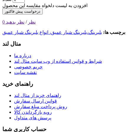
افزودن به لیست دلخواه
مقایسه این محصول
درخواست پیش فاکتور
0 نظر
/
نظر بدهید
برچسب ها:
بلبرینگ،بلبرینگ شیار عمیق، انواع بلبرینگ شیار عمیق
متال لند
درباره ما
شرایط و قوانین استفاده از وب سایت متال لند
حریم خصوصی
نقشه سایت
راهنمای خرید
راهنمای خرید از متال لند
قوانین ارسال سفارش
روش‌ پرداخت مبلغ سفارش
رویه بازگرداندن کالا
پرسش های متداول
حساب کاربری شما