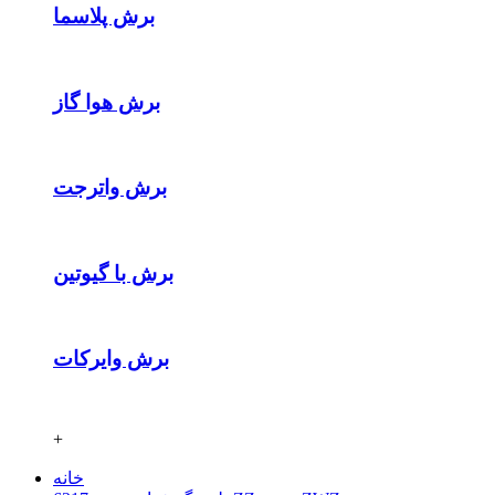
برش پلاسما
برش هوا گاز
برش واترجت
برش با گیوتین
برش وایرکات
+
خانه