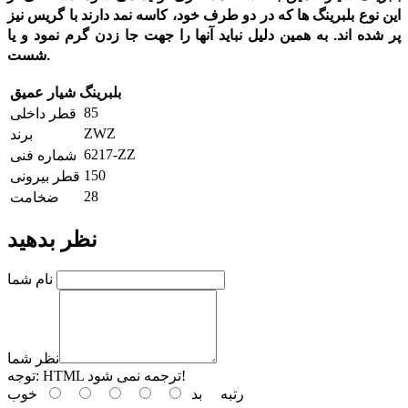
این نوع بلبرینگ ها که در دو طرف خود، کاسه نمد دارند با گریس نیز
پر شده اند. به همین دلیل نباید آنها را جهت جا زدن گرم نمود و یا
.
شست
بلبرینگ شیار عمیق
85
قطر داخلی
ZWZ
برند
6217-ZZ
شماره فنی
150
قطر بیرونی
28
ضخامت
نظر بدهید
نام شما
نظر شما
HTML ترجمه نمی شود!
توجه:
رتبه
بد
خوب