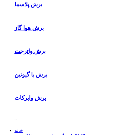
برش پلاسما
برش هوا گاز
برش واترجت
برش با گیوتین
برش وایرکات
+
خانه