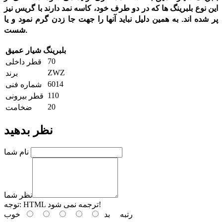
این نوع بلبرینگ ها که در دو طرف خود، کاسه نمد دارند با گریس نیز
پر شده اند. به همین دلیل نباید آنها را جهت جا زدن گرم نمود و یا
.
شست
بلبرینگ شیار عمیق
70
قطر داخلی
ZWZ
برند
6014
شماره فنی
110
قطر بیرونی
20
ضخامت
نظر بدهید
نام شما
نظر شما
HTML ترجمه نمی شود!
توجه:
رتبه
بد
خوب